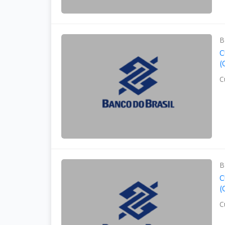
B
C
(
C
B
C
(
C