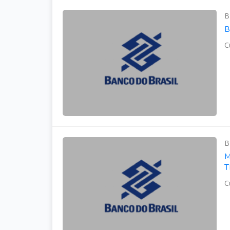
B
B
C
B
M
T
C