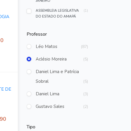
JANEIRO
ASSEMBLEIA LEGISLATIVA
(1)
OGIA
DO ESTADO DO AMAPÁ
Professor
00
Léo Matos
(87)
Aclésio Moreira
(5)
Daniel Lima e Patrícia
Sobral
(5)
TE DE
Daniel Lima
(3)
Gustavo Sales
(2)
,90
Rebecca Guimaraes
(2)
Tipo