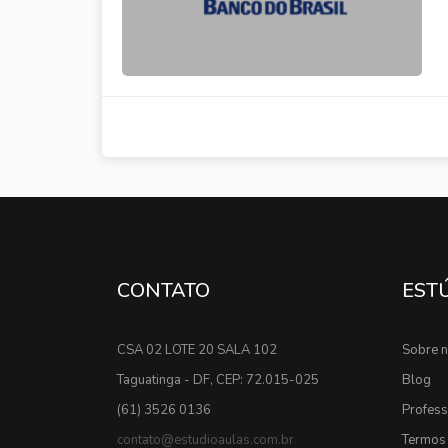
CONTATO
EST
CSA 02 LOTE 20 SALA 102
Sobre 
Taguatinga - DF, CEP: 72.015-025
Blog
(61) 3526 0136
Profes
contato@estudioaulas.com.br
Termos 