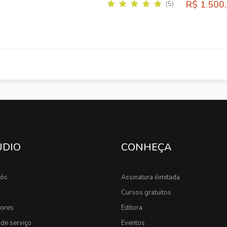
R$ 1.500
(5)
ÚDIO
CONHEÇA
nós
Assinatura ilimitada
Cursos gratuitos
sores
Editora
de serviço
Eventos