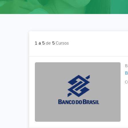
1 a 5
de
5
Cursos
B
B
C