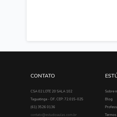
CONTATO
EST
CSA 02 LOTE 20 SALA 102
Sobre 
Taguatinga - DF, CEP: 72.015-025
Blog
(61) 3526 0136
Profes
contato@estudioaulas.com.br
Termos 