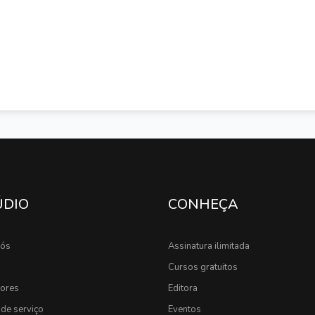
ÚDIO
CONHEÇA
nós
Assinatura ilimitada
Cursos gratuitos
sores
Editora
de serviço
Eventos