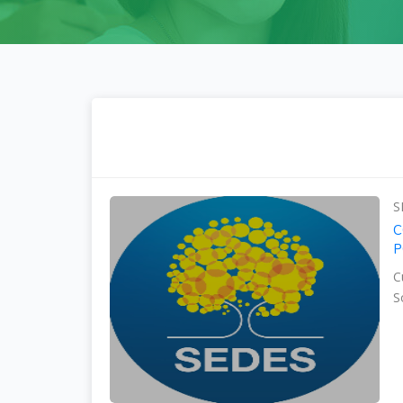
S
C
P
C
S