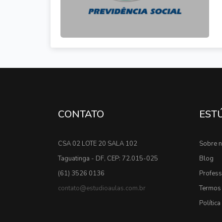
CONTATO
EST
CSA 02 LOTE 20 SALA 102
Sobre 
Taguatinga - DF, CEP: 72.015-025
Blog
(61) 3526 0136
Profes
contato@estudioaulas.com.br
Termos 
Polític