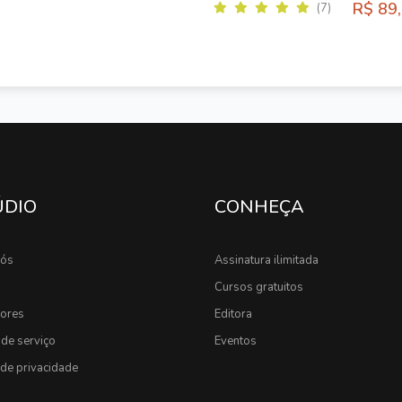
R$ 89
(7)
ÚDIO
CONHEÇA
nós
Assinatura ilimitada
Cursos gratuitos
sores
Editora
de serviço
Eventos
a de privacidade